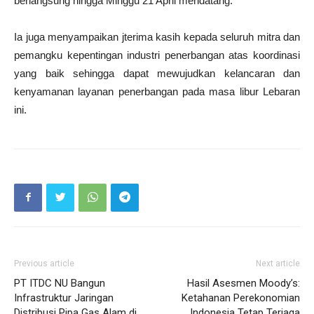
berlangsung hingga Minggu 21 April mendatang.
Ia juga menyampaikan jterima kasih kepada seluruh mitra dan
pemangku kepentingan industri penerbangan atas koordinasi
yang baik sehingga dapat mewujudkan kelancaran dan
kenyamanan layanan penerbangan pada masa libur Lebaran
ini.
Previous article
Next article
PT ITDC NU Bangun
Hasil Asesmen Moody’s:
Infrastruktur Jaringan
Ketahanan Perekonomian
Distribusi Pipa Gas Alam di
Indonesia Tetap Terjaga