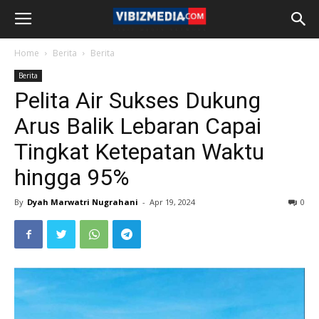
Home
Berita
Berita
Berita
Pelita Air Sukses Dukung
Arus Balik Lebaran Capai
Tingkat Ketepatan Waktu
hingga 95%
By
Dyah Marwatri Nugrahani
-
Apr 19, 2024
0