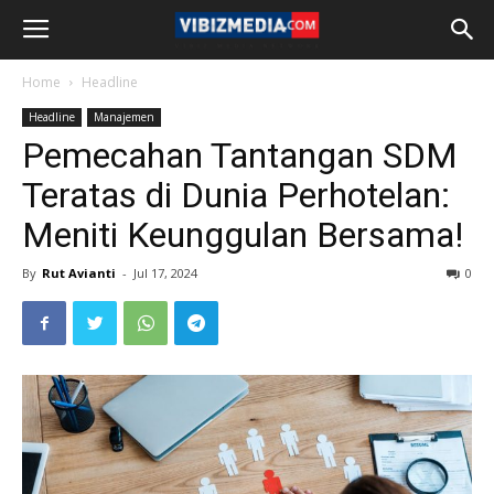
Home
Headline
Headline
Manajemen
Pemecahan Tantangan SDM
Teratas di Dunia Perhotelan:
Meniti Keunggulan Bersama!
By
Rut Avianti
-
Jul 17, 2024
0