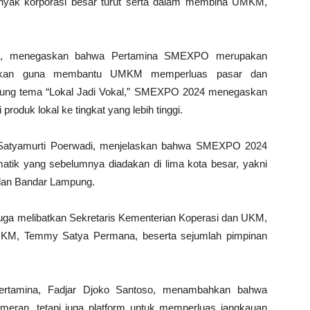
anyak korporasi besar turut serta dalam membina UMKM,
ati, menegaskan bahwa Pertamina SMEXPO merupakan
anakan guna membantu UMKM memperluas pasar dan
sung tema “Lokal Jadi Vokal,” SMEXPO 2024 menegaskan
oduk lokal ke tingkat yang lebih tinggi.
a Satyamurti Poerwadi, menjelaskan bahwa SMEXPO 2024
atik yang sebelumnya diadakan di lima kota besar, yakni
dan Bandar Lampung.
 juga melibatkan Sekretaris Kementerian Koperasi dan UKM,
 UKM, Temmy Satya Permana, beserta sejumlah pimpinan
Pertamina, Fadjar Djoko Santoso, menambahkan bahwa
eran, tetapi juga platform untuk memperluas jangkauan