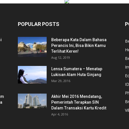
POPULAR POSTS
P
i
Beberapa Kata Dalam Bahasa
Be
Perancis Ini, Bisa Bikin Kamu
He
Terlihat Keren!
Aug 12, 2019
Be
In
Lensa Sumatera – Menatap
Lukisan Alam Huta Ginjang
E
Mar 29, 2016
ID
Ph
am
Akhir Mei 2016 Mendatang,
B
ia
Pemerintah Terapkan SIN
Dalam Transaksi Kartu Kredit
Vi
Apr 4, 2016