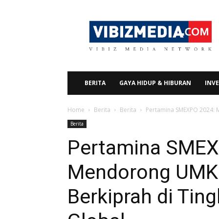
Vibizmedia.com
BERITA
GAYA HIDUP & HIBURAN
INVE
Home
Berita
Berita
Pertamina SMEXPO 2024: M
Berita
Pertamina SMEX
Mendorong UMKM
Berkiprah di Tin