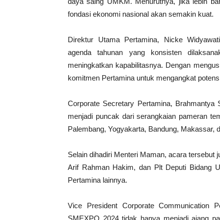
daya saing UMKM. Menurutnya, jika lebih b
fondasi ekonomi nasional akan semakin kuat.
Direktur Utama Pertamina, Nicke Widyaw
agenda tahunan yang konsisten dilaks
meningkatkan kapabilitasnya. Dengan mengu
komitmen Pertamina untuk mengangkat potensi pr
Corporate Secretary Pertamina, Brahmanty
menjadi puncak dari serangkaian pameran tem
Palembang, Yogyakarta, Bandung, Makassar, 
Selain dihadiri Menteri Maman, acara tersebut
Arif Rahman Hakim, dan Plt Deputi Bidang
Pertamina lainnya.
Vice President Corporate Communication 
SMEXPO 2024 tidak hanya menjadi ajang pam