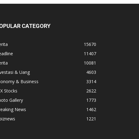
OPULAR CATEGORY
rita
15670
adline
11407
rita
10081
vestasi & Uang
4603
conomy & Business
3314
X Stocks
2622
oto Gallery
1773
reaking News
1462
biznews
1221