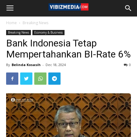
Home
Breaking News
Breaking News
Economy & Business
Bank Indonesia Tetap
Mempertahankan BI-Rate 6%
By
Belinda Kosasih
-
Dec 18, 2024
0