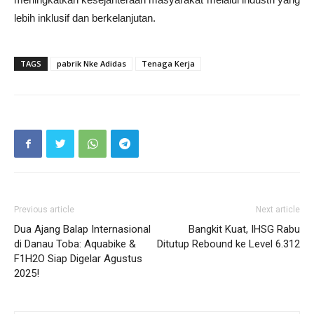
lebih inklusif dan berkelanjutan.
TAGS
pabrik Nke Adidas
Tenaga Kerja
Previous article
Next article
Dua Ajang Balap Internasional
Bangkit Kuat, IHSG Rabu
di Danau Toba: Aquabike &
Ditutup Rebound ke Level 6.312
F1H2O Siap Digelar Agustus
2025!