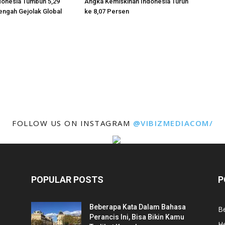
donesia Tumbuh 5,29
Angka Kemiskinan Indonesia Turun
engah Gejolak Global
ke 8,07 Persen
FOLLOW US ON INSTAGRAM
@VIBIZMEDIACOM/
POPULAR POSTS
P
Beberapa Kata Dalam Bahasa
Be
Perancis Ini, Bisa Bikin Kamu
He