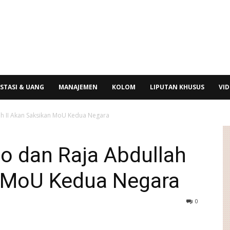
STASI & UANG
MANAJEMEN
KOLOM
LIPUTAN KHUSUS
VI
h II Akan Saksikan MoU Kedua Negara
o dan Raja Abdullah
n MoU Kedua Negara
0