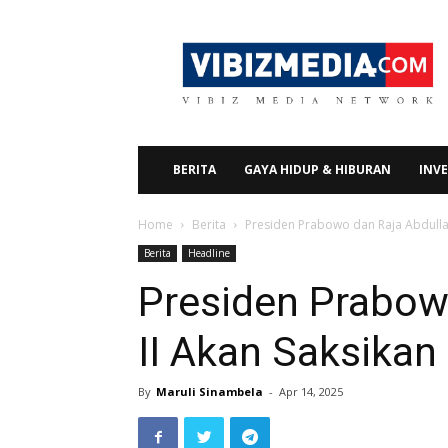
Vibizmedia.com
BERITA
GAYA HIDUP & HIBURAN
INVE
Home
Berita
Presiden Prabowo dan Raja Abdulla
Berita
Headline
Presiden Prabow
II Akan Saksika
By
Maruli Sinambela
-
Apr 14, 2025