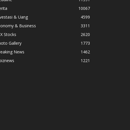
rita
10067
vestasi & Uang
4599
conomy & Business
3311
X Stocks
2620
oto Gallery
1773
reaking News
1462
biznews
1221