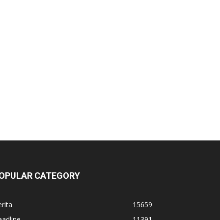
OPULAR CATEGORY
rita
15659
adline
11391