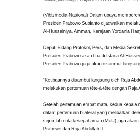
Yordania, pada Minggu, 13 April 2025. FOTO: BIRO PERS SE
(Vibizmedia-Nasional) Dalam upaya mempererat 
Presiden Prabowo Subianto dijadwalkan melaku
Al-Husseiniya, Amman, Kerajaan Yordania Hasyi
Deputi Bidang Protokol, Pers, dan Media Sekr
Presiden Prabowo akan tiba di Istana Al-Husse
Presiden Prabowo juga akan disambut langsung o
“Ketibaannya disambut langsung oleh Raja Abdu
melakukan pertemuan tête-à-tête dengan Raja Ab
Setelah pertemuan empat mata, kedua kepala 
dalam pertemuan bilateral yang melibatkan del
sejumlah nota kesepahaman (MoU) juga akan di
Prabowo dan Raja Abdullah II.