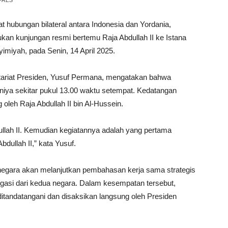
TPRES
hubungan bilateral antara Indonesia dan Yordania,
kan kunjungan resmi bertemu Raja Abdullah II ke Istana
miyah, pada Senin, 14 April 2025.
etariat Presiden, Yusuf Permana, mengatakan bahwa
iniya sekitar pukul 13.00 waktu setempat. Kedatangan
leh Raja Abdullah II bin Al-Hussein.
llah II. Kemudian kegiatannya adalah yang pertama
dullah II,” kata Yusuf.
negara akan melanjutkan pembahasan kerja sama strategis
egasi dari kedua negara. Dalam kesempatan tersebut,
tandatangani dan disaksikan langsung oleh Presiden