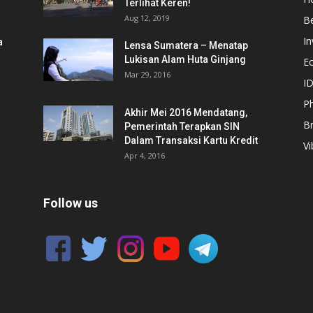
Terlihat Keren!
Aug 12, 2019
Be
In
a
Lensa Sumatera – Menatap
Lukisan Alam Huta Ginjang
E
Mar 29, 2016
ID
Ph
Akhir Mei 2016 Mendatang,
B
Pemerintah Terapkan SIN
Dalam Transaksi Kartu Kredit
Vi
Apr 4, 2016
Follow us