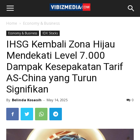
Home
Economy & Business
Economy & Business
IDX Stocks
IHSG Kembali Zona Hijau
Mendekati Level 7.000
Dampak Kesepakatan Tarif
AS-China yang Turun
Signifikan
By
Belinda Kosasih
-
May 14, 2025
0