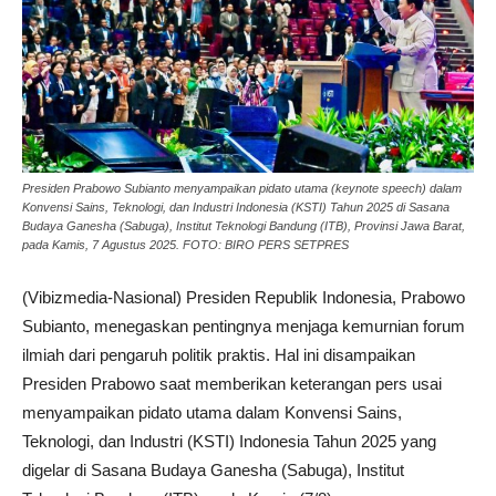
Presiden Prabowo Subianto menyampaikan pidato utama (keynote speech) dalam
Konvensi Sains, Teknologi, dan Industri Indonesia (KSTI) Tahun 2025 di Sasana
Budaya Ganesha (Sabuga), Institut Teknologi Bandung (ITB), Provinsi Jawa Barat,
pada Kamis, 7 Agustus 2025. FOTO: BIRO PERS SETPRES
(Vibizmedia-Nasional) Presiden Republik Indonesia, Prabowo
Subianto, menegaskan pentingnya menjaga kemurnian forum
ilmiah dari pengaruh politik praktis. Hal ini disampaikan
Presiden Prabowo saat memberikan keterangan pers usai
menyampaikan pidato utama dalam Konvensi Sains,
Teknologi, dan Industri (KSTI) Indonesia Tahun 2025 yang
digelar di Sasana Budaya Ganesha (Sabuga), Institut