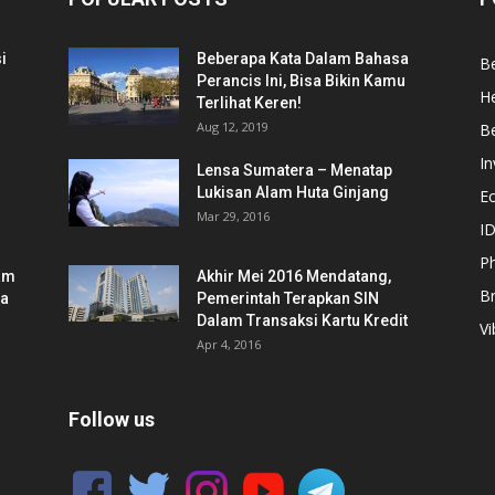
i
Beberapa Kata Dalam Bahasa
Be
Perancis Ini, Bisa Bikin Kamu
He
Terlihat Keren!
Aug 12, 2019
Be
In
Lensa Sumatera – Menatap
Lukisan Alam Huta Ginjang
E
Mar 29, 2016
ID
Ph
am
Akhir Mei 2016 Mendatang,
B
ia
Pemerintah Terapkan SIN
Dalam Transaksi Kartu Kredit
Vi
Apr 4, 2016
Follow us