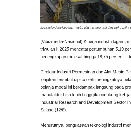
Ilustrasi industri logam, mesin, alat transportasi dan elektr
(Vibizmedia-Nasional) Kinerja industri logam, m
triwulan II 2025 mencatat pertumbuhan 5,19 per
perlengkapan melesat hingga 18,75 persen — te
Direktur Industri Permesinan dan Alat Mesin P
lonjakan tersebut dipicu oleh meningkatnya be
belanja modal ini berdampak langsung pada prod
manufaktur bisa lebih tinggi jika didukung kebi
Industrial Research and Development Sektor In
Selasa (12/8).
Menurutnya, penguasaan teknologi industri men