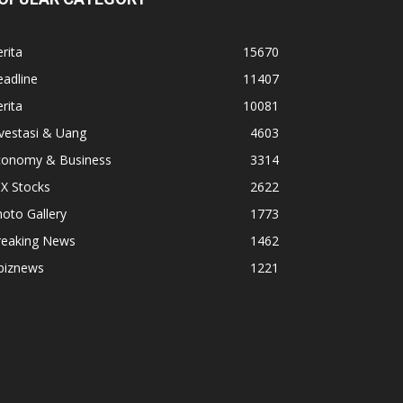
rita
15670
adline
11407
rita
10081
vestasi & Uang
4603
conomy & Business
3314
X Stocks
2622
oto Gallery
1773
reaking News
1462
biznews
1221