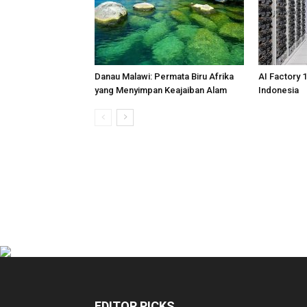
Danau Malawi: Permata Biru Afrika
AI Factory 
yang Menyimpan Keajaiban Alam
Indonesia
EDITOR PICKS