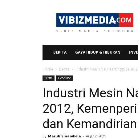
Vibizmedia.com
BERITA
GAYA HIDUP & HIBURAN
INVE
Home
Berita
Industri Mesin Naik Tertinggi Sejak
Berita
Headline
Industri Mesin Na
2012, Kemenperin
dan Kemandirian
By
Maruli Sinambela
-
Aug 12, 2025