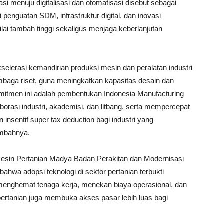
si menuju digitalisasi dan otomatisasi disebut sebagai
gi penguatan SDM, infrastruktur digital, dan inovasi
ilai tambah tinggi sekaligus menjaga keberlanjutan
lerasi kemandirian produksi mesin dan peralatan industri
mbaga riset, guna meningkatkan kapasitas desain dan
omitmen ini adalah pembentukan Indonesia Manufacturing
aborasi industri, akademisi, dan litbang, serta mempercepat
n insentif super tax deduction bagi industri yang
ambahnya.
esin Pertanian Madya Badan Perakitan dan Modernisasi
wa adopsi teknologi di sektor pertanian terbukti
 menghemat tenaga kerja, menekan biaya operasional, dan
 pertanian juga membuka akses pasar lebih luas bagi