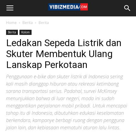
Home
Berita
Berita
Berita
Kolom
Ledakan Sepeda Listrik dan
Skuter Membentuk Ulang
Lanskap Perkotaan
Penggunaan e-bike dan skuter listrik di Indonesia sering
kali masih dianggap hiburan atau rekreasi ketimbang
sarana transportasi serius. Padahal, survei McKinsey
menunjukkan bahwa di luar negeri, moda ini sudah
menggantikan perjalanan mobil pribadi. Untuk mencapai
tahap itu di Indonesia, dibutuhkan edukasi keselamatan
berkendara, kampanye berbagi ruang dengan pengguna
jalan lain, dan kebiasaan mematuhi aturan lalu lintas.