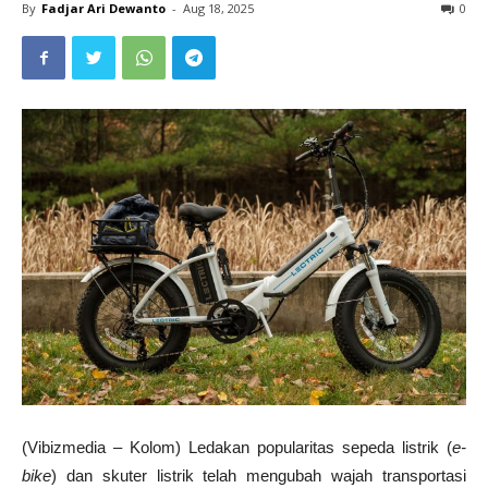
By
Fadjar Ari Dewanto
-
Aug 18, 2025
0
(Vibizmedia – Kolom) Ledakan popularitas sepeda listrik (
e-
bike
) dan skuter listrik telah mengubah wajah transportasi