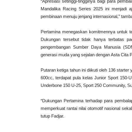
“Apresiasi setinggi-tingginya bagi para pemba
Mandalika Racing Series 2025 ini menjadi a
pembinaan menuju jenjang internasional,” tamba
Pertamina menegaskan komitmennya untuk ter
Dukungan tersebut tidak hanya terbatas pa
pengembangan Sumber Daya Manusia (SDM),
generasi muda yang sejalan dengan Asta Cita 
Putaran ketiga tahun ini diikuti oleh 136 starte
600cc, terdapat pula kelas Junior Sport 150-
Underbone 150 U-25, Sport 250 Community, Su
“Dukungan Pertamina terhadap para pembal
memperkuat rantai nilai otomotif nasional seka
tutup Fadjar.