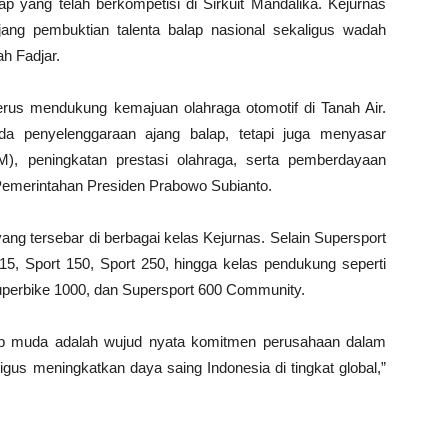
lap yang telah berkompetisi di Sirkuit Mandalika. Kejurnas
jang pembuktian talenta balap nasional sekaligus wadah
h Fadjar.
us mendukung kemajuan olahraga otomotif di Tanah Air.
da penyelenggaraan ajang balap, tetapi juga menyasar
 peningkatan prestasi olahraga, serta pemberdayaan
Pemerintahan Presiden Prabowo Subianto.
r yang tersebar di berbagai kelas Kejurnas. Selain Supersport
U15, Sport 150, Sport 250, hingga kelas pendukung seperti
perbike 1000, dan Supersport 600 Community.
ap muda adalah wujud nyata komitmen perusahaan dalam
ligus meningkatkan daya saing Indonesia di tingkat global,”