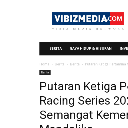
Vibizmedia.com
BERITA
GAYA HIDUP & HIBURAN
INVE
Home
Berita
Berita
Putaran Ketiga Pertamina 
Berita
Putaran Ketiga 
Racing Series 20
Semangat Kemerd