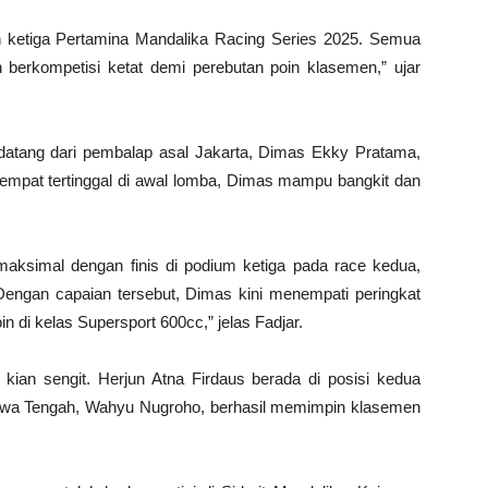
n ketiga Pertamina Mandalika Racing Series 2025. Semua
berkompetisi ketat demi perebutan poin klasemen,” ujar
datang dari pembalap asal Jakarta, Dimas Ekky Pratama,
sempat tertinggal di awal lomba, Dimas mampu bangkit dan
maksimal dengan finis di podium ketiga pada race kedua,
. Dengan capaian tersebut, Dimas kini menempati peringkat
n di kelas Supersport 600cc,” jelas Fadjar.
 kian sengit. Herjun Atna Firdaus berada di posisi kedua
awa Tengah, Wahyu Nugroho, berhasil memimpin klasemen