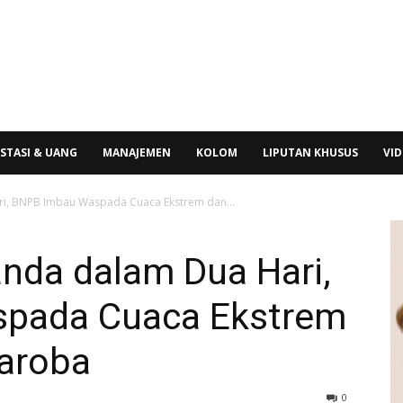
STASI & UANG
MANAJEMEN
KOLOM
LIPUTAN KHUSUS
VI
i, BNPB Imbau Waspada Cuaca Ekstrem dan...
nda dalam Dua Hari,
pada Cuaca Ekstrem
aroba
0