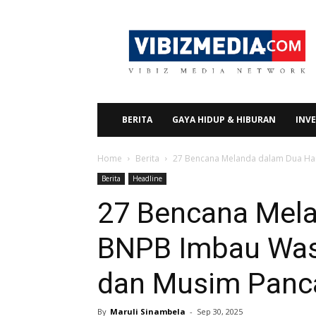
Vibizmedia.com
BERITA
GAYA HIDUP & HIBURAN
INVE
Home
Berita
27 Bencana Melanda dalam Dua Har
Berita
Headline
27 Bencana Mela
BNPB Imbau Was
dan Musim Panc
By
Maruli Sinambela
-
Sep 30, 2025