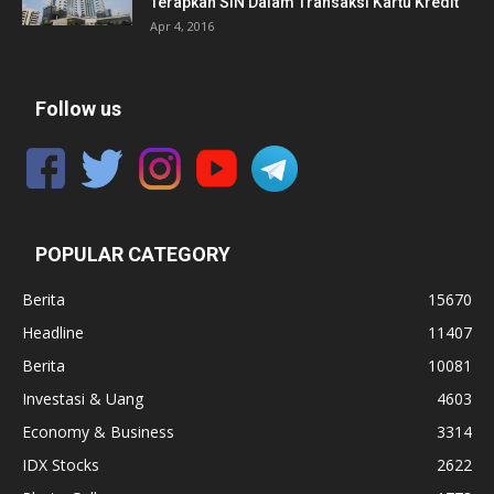
Terapkan SIN Dalam Transaksi Kartu Kredit
Apr 4, 2016
Follow us
POPULAR CATEGORY
Berita
15670
Headline
11407
Berita
10081
Investasi & Uang
4603
Economy & Business
3314
IDX Stocks
2622