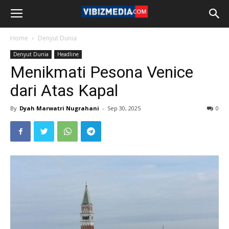
Home
Denyut Dunia
Denyut Dunia
Headline
Menikmati Pesona Venice
dari Atas Kapal
By
Dyah Marwatri Nugrahani
-
Sep 30, 2025
0