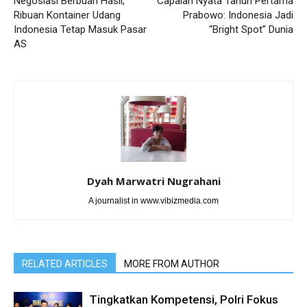
Negosiasi Berbuah Hasil,
Capaian Nyata Tahun Pertama
Ribuan Kontainer Udang
Prabowo: Indonesia Jadi
Indonesia Tetap Masuk Pasar
“Bright Spot” Dunia
AS
Dyah Marwatri Nugrahani
A journalist in www.vibizmedia.com
RELATED ARTICLES
MORE FROM AUTHOR
Tingkatkan Kompetensi, Polri Fokus