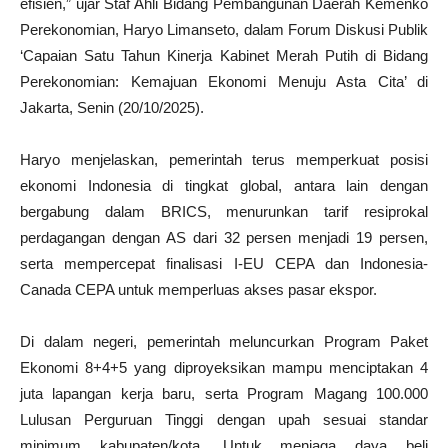
efisien,” ujar Staf Ahli Bidang Pembangunan Daerah Kemenko
Perekonomian, Haryo Limanseto, dalam Forum Diskusi Publik
‘Capaian Satu Tahun Kinerja Kabinet Merah Putih di Bidang
Perekonomian: Kemajuan Ekonomi Menuju Asta Cita’ di
Jakarta, Senin (20/10/2025).
Haryo menjelaskan, pemerintah terus memperkuat posisi
ekonomi Indonesia di tingkat global, antara lain dengan
bergabung dalam BRICS, menurunkan tarif resiprokal
perdagangan dengan AS dari 32 persen menjadi 19 persen,
serta mempercepat finalisasi I-EU CEPA dan Indonesia-
Canada CEPA untuk memperluas akses pasar ekspor.
Di dalam negeri, pemerintah meluncurkan Program Paket
Ekonomi 8+4+5 yang diproyeksikan mampu menciptakan 4
juta lapangan kerja baru, serta Program Magang 100.000
Lulusan Perguruan Tinggi dengan upah sesuai standar
minimum kabupaten/kota. Untuk menjaga daya beli