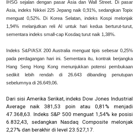
IHSG sejalan dengan pasar Asia dan Wall Street. Di pasar
Asia, indeks Nikkei 225 Jepang naik 0,91%, sedangkan Topix
menguat 0,52%. Di Korea Selatan, indeks Kospi melonjak
1,94% melanjutkan reli AI untuk hari kedua berturut-turut,
sementara indeks small-cap Kosdaq turut naik 1,38%.
Indeks S&P/ASX 200 Australia menguat tipis sebesar 0,25%
pada perdagangan hari ini. Sementara itu, kontrak berjangka
Hang Seng Hong Kong menunjukkan potensi pembukaan
sedikit lebih rendah di 26.643 dibanding penutupan
sebelumnya di 26.649,06.
Dari sisi Amerika Serikat, indeks Dow Jones Industrial
Average naik 381,53 poin atau 0,81% menjadi
47.368,63. Indeks S&P 500 menguat 1,54% ke posisi
6.832,43, sedangkan Nasdaq Composite melonjak
2,27% dan berakhir di level 23.527,17.