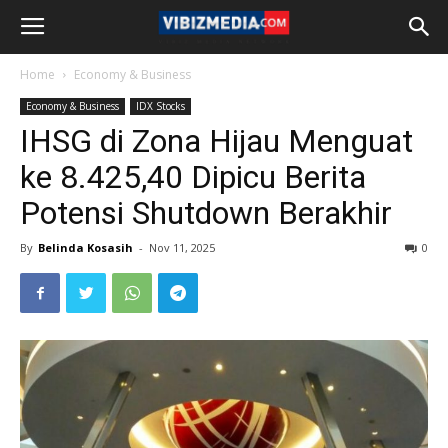
Home
Economy & Business
Economy & Business
IDX Stocks
IHSG di Zona Hijau Menguat
ke 8.425,40 Dipicu Berita
Potensi Shutdown Berakhir
By
Belinda Kosasih
-
Nov 11, 2025
0