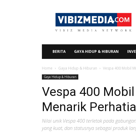
Vibizmedia.com
BERITA
GAYA HIDUP & HIBURAN
INVE
Home
Gaya Hidup & Hiburan
Vespa 400 Mobil Mi
Gaya Hidup & Hiburan
Vespa 400 Mobil
Menarik Perhatia
Nilai unik Vespa 400 terletak pada gabungan
yang kuat, dan statusnya sebagai produk lan