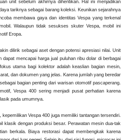
buan unit sebelum akhirnya dihentikan. Hal ini menjadikan
ya tariknya sebagai barang koleksi. Keunikan sejarahnya
encoba membawa gaya dan identitas Vespa yang terkenal
obil. Walaupun tidak sesukses skuter Vespa, mobil ini
otif Eropa.
 dilirik sebagai aset dengan potensi apresiasi nilai. Unit
h dapat mencapai harga jual puluhan ribu dolar di berbagai
fokus utama bagi kolektor adalah keaslian bagian mesin,
 karat, dan dokumen yang jelas. Karena jumlah yang beredar
i sebagai bagian penting dari warisan otomotif pascaperang.
motif, Vespa 400 sering menjadi pusat perhatian karena
 klasik pada umumnya.
, kepemilikan Vespa 400 juga memiliki tantangan tersendiri.
l klasik dengan produksi besar. Perawatan mesin dua-tak
tian berkala. Biaya restorasi dapat membengkak karena
r dari luar negeri. Selain itu, dari sisi fungsi, microcar ini