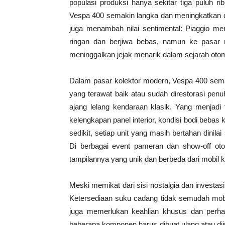
populasi produksi hanya sekitar tiga puluh ri
Vespa 400 semakin langka dan meningkatkan da
juga menambah nilai sentimental: Piaggio m
ringan dan berjiwa bebas, namun ke pasar m
meninggalkan jejak menarik dalam sejarah otom
Dalam pasar kolektor modern, Vespa 400 semakin
yang terawat baik atau sudah direstorasi penu
ajang lelang kendaraan klasik. Yang menjadi 
kelengkapan panel interior, kondisi bodi bebas
sedikit, setiap unit yang masih bertahan dinila
Di berbagai event pameran dan show-off oto
tampilannya yang unik dan berbeda dari mobil
Meski memikat dari sisi nostalgia dan investasi
Ketersediaan suku cadang tidak semudah mobi
juga memerlukan keahlian khusus dan perha
beberapa komponen harus dibuat ulang atau diimpo