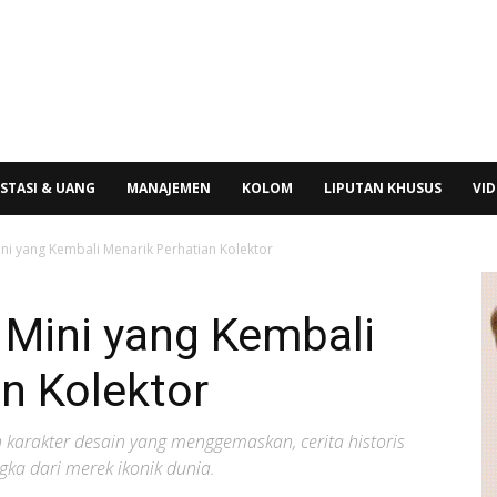
STASI & UANG
MANAJEMEN
KOLOM
LIPUTAN KHUSUS
VI
ni yang Kembali Menarik Perhatian Kolektor
 Mini yang Kembali
n Kolektor
 karakter desain yang menggemaskan, cerita historis
gka dari merek ikonik dunia.