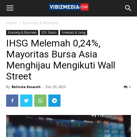
Home
Economy & Business
Economy & Business
IDX Stocks
Investasi & Uang
IHSG Melemah 0,24%,
Mayoritas Bursa Asia
Menghijau Mengikuti Wall
Street
By
Belinda Kosasih
-
Dec 23, 2025
0