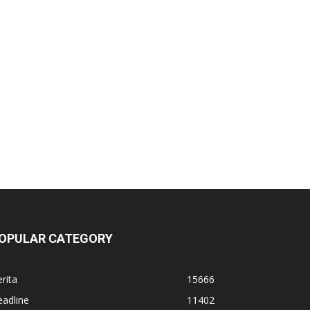
OPULAR CATEGORY
rita
15666
adline
11402