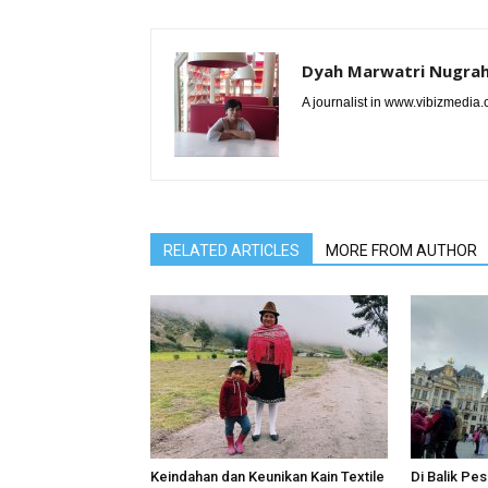
Dyah Marwatri Nugrah
A journalist in www.vibizmedia
RELATED ARTICLES
MORE FROM AUTHOR
Keindahan dan Keunikan Kain Textile
Di Balik Pe