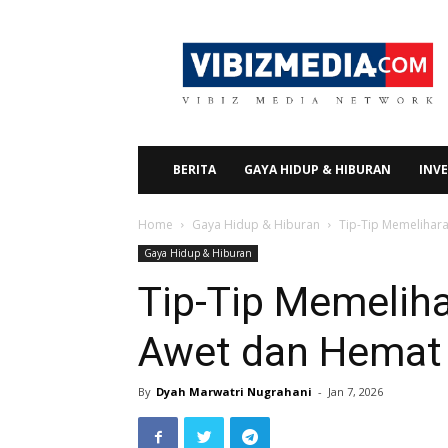
Vibizmedia.com
BERITA
GAYA HIDUP & HIBURAN
INVE
Home
Gaya Hidup & Hiburan
Tip-Tip Memelihara
Gaya Hidup & Hiburan
Tip-Tip Memeliha
Awet dan Hemat 
By
Dyah Marwatri Nugrahani
-
Jan 7, 2026