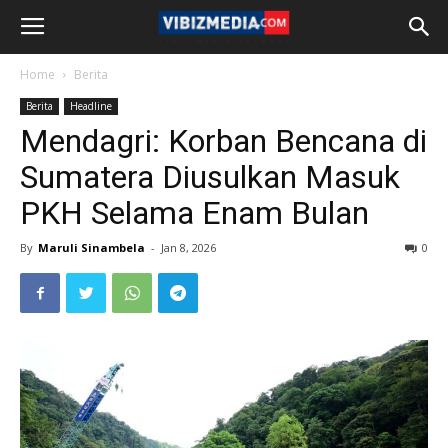
Home
Berita
Berita
Headline
Mendagri: Korban Bencana di
Sumatera Diusulkan Masuk
PKH Selama Enam Bulan
By
Maruli Sinambela
-
Jan 8, 2026
0