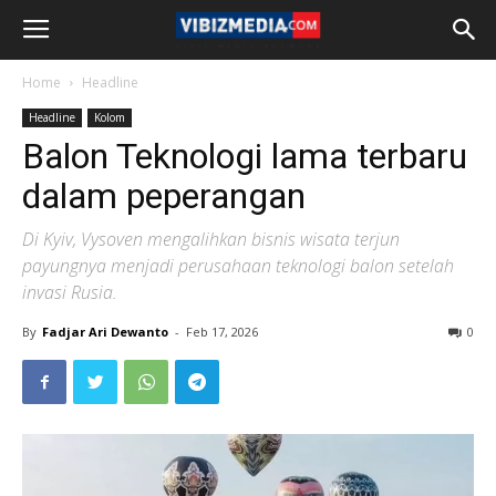
Home
Headline
Headline
Kolom
Balon Teknologi lama terbaru
dalam peperangan
Di Kyiv, Vysoven mengalihkan bisnis wisata terjun
payungnya menjadi perusahaan teknologi balon setelah
invasi Rusia.
By
Fadjar Ari Dewanto
-
Feb 17, 2026
0