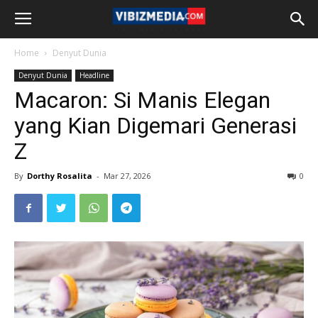
Home
Denyut Dunia
Denyut Dunia
Headline
Macaron: Si Manis Elegan
yang Kian Digemari Generasi
Z
By
Dorthy Rosalita
-
Mar 27, 2026
0