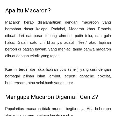
Apa Itu Macaron?
Macaron kerap disalahartikan dengan macaroon yang
berbahan dasar kelapa. Padahal, Macaron khas Prancis
dibuat dari campuran tepung almond, putih telur, dan gula
halus. Salah satu ciri khasnya adalah “feet” atau lapisan
berpori di bagian bawah, yang menjadi tanda bahwa macaron
dibuat dengan teknik yang tepat.
Kue ini terdiri dari dua lapisan tipis (shell) yang diisi dengan
berbagai pilihan isian lembut, seperti ganache cokelat,
buttercream, atau selai buah yang segar.
Mengapa Macaron Digemari Gen Z?
Popularitas macaron tidak muncul begitu saja. Ada beberapa
alasan yang membuatnya begitu disukai: