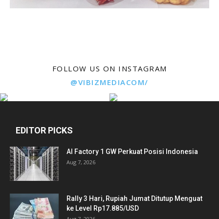
FOLLOW US ON INSTAGRAM
@VIBIZMEDIACOM/
EDITOR PICKS
AI Factory 1 GW Perkuat Posisi Indonesia
Aug 7, 2026
Rally 3 Hari, Rupiah Jumat Ditutup Menguat
ke Level Rp17.885/USD
Aug 7, 2026