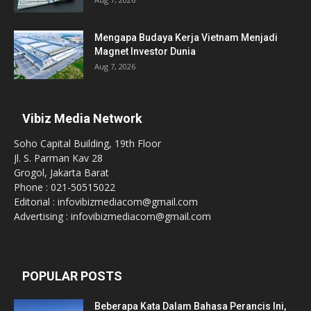
Mengapa Budaya Kerja Vietnam Menjadi
Magnet Investor Dunia
Aug 7, 2026
Vibiz Media Network
Soho Capital Building, 19th Floor
Jl. S. Parman Kav 28
Grogol, Jakarta Barat
Phone : 021-50515022
Editorial : infovibizmediacom@gmail.com
Advertising : infovibizmediacom@gmail.com
POPULAR POSTS
Beberapa Kata Dalam Bahasa Perancis Ini,