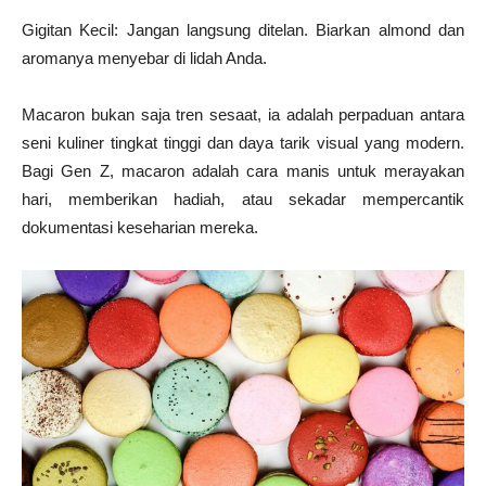
Gigitan Kecil: Jangan langsung ditelan. Biarkan almond dan
aromanya menyebar di lidah Anda.
Macaron bukan saja tren sesaat, ia adalah perpaduan antara
seni kuliner tingkat tinggi dan daya tarik visual yang modern.
Bagi Gen Z, macaron adalah cara manis untuk merayakan
hari, memberikan hadiah, atau sekadar mempercantik
dokumentasi keseharian mereka.