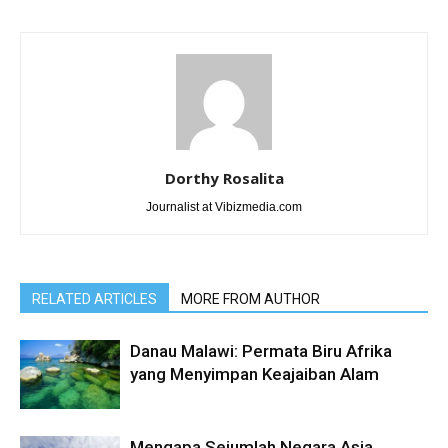
Dorthy Rosalita
Journalist at Vibizmedia.com
RELATED ARTICLES
MORE FROM AUTHOR
Danau Malawi: Permata Biru Afrika
yang Menyimpan Keajaiban Alam
Mengapa Sejumlah Negara Asia