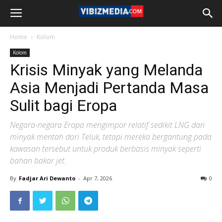
Home
Kolom
Kolom
Krisis Minyak yang Melanda
Asia Menjadi Pertanda Masa
Sulit bagi Eropa
Negara-negara Eropa mengimpor relatif sedikit LNG dan
minyak mentah dari Teluk, tetapi mereka bergantung pada
kawasan tersebut untuk produk berbasis minyak seperti
bahan bakar jet.
By
Fadjar Ari Dewanto
-
Apr 7, 2026
0