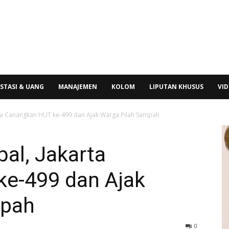
STASI & UANG
MANAJEMEN
KOLOM
LIPUTAN KHUSUS
VI
rta Canangkan HUT ke-499 dan Ajak Warga Pilah Sampah
al, Jakarta
e-499 dan Ajak
mpah
0