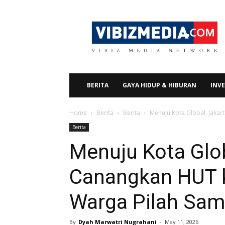
Vibizmedia.com
BERITA
GAYA HIDUP & HIBURAN
INVE
Home
Berita
Berita
Menuju Kota Global, Jaka
Berita
Menuju Kota Glob
Canangkan HUT k
Warga Pilah Sa
By
Dyah Marwatri Nugrahani
-
May 11, 2026