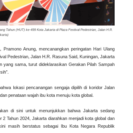
g Tahun (HUT) ke-499 Kota Jakarta di Plaza Festival Pedestrian, Jalan H.R.
karta)
ta, Pramono Anung, mencanangkan peringatan Hari Ulang
ival Pedestrian, Jalan H.R. Rasuna Said, Kuningan, Jakarta
n yang sama, turut dideklarasikan Gerakan Pilah Sampah
sih”.
wa lokasi pencanangan sengaja dipilih di koridor Jalan
dan penataan wajah ibu kota menuju kota global.
kan di sini untuk menunjukkan bahwa Jakarta sedang
 Tahun 2024, Jakarta diarahkan menjadi kota global dan
kini masih berstatus sebagai Ibu Kota Negara Republik