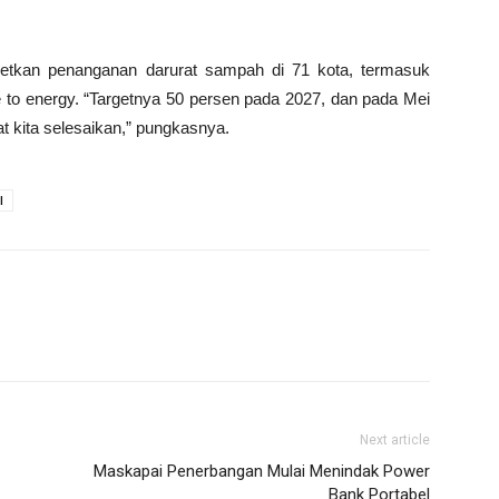
etkan penanganan darurat sampah di 71 kota, termasuk
te to energy. “Targetnya 50 persen pada 2027, dan pada Mei
t kita selesaikan,” pungkasnya.
l
Next article
Maskapai Penerbangan Mulai Menindak Power
Bank Portabel