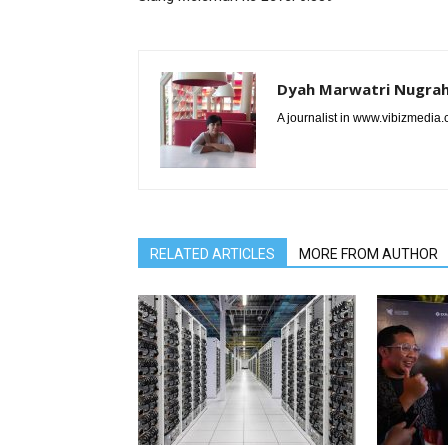
Dyah Marwatri Nugrah
A journalist in www.vibizmedia
RELATED ARTICLES
MORE FROM AUTHOR