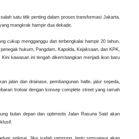
lah satu titik penting dalam proses transformasi Jakarta,
 yang mangkrak hampir dua dekade.
i yang cukup mengganggu dan terbengkalai hampir 20 tahun.
at penegak hukum, Pangdam, Kapolda, Kejaksaan, dan KPK,
n. Kini kawasan ini tengah dikembangkan menjadi ikon baru
n jalan dan drainase, pembangunan halte, jalur sepeda,
baran trotoar dengan konsep complete street yang ramah
ng bulan depan dan optimistis Jalan Rasuna Said akan
lusif.
elum selesai. Jika sudah rampung, tentu semuanya akan