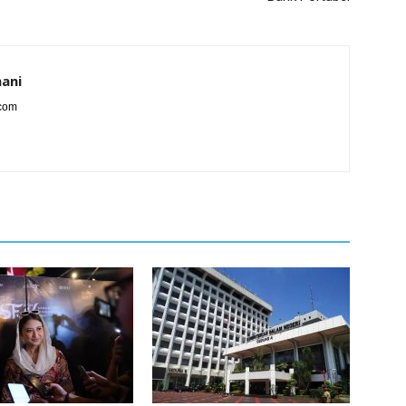
ani
.com