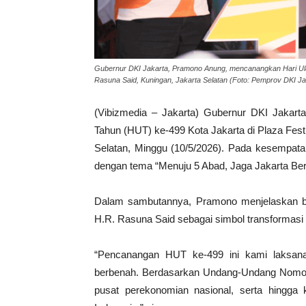
Gubernur DKI Jakarta, Pramono Anung, mencanangkan Hari Ulan
Rasuna Said, Kuningan, Jakarta Selatan (Foto: Pemprov DKI Ja
(Vibizmedia – Jakarta) Gubernur DKI Jakar
Tahun (HUT) ke-499 Kota Jakarta di Plaza Fest
Selatan, Minggu (10/5/2026). Pada kesempata
dengan tema “Menuju 5 Abad, Jaga Jakarta Ber
Dalam sambutannya, Pramono menjelaskan bah
H.R. Rasuna Said sebagai simbol transformasi 
“Pencanangan HUT ke-499 ini kami laksana
berbenah. Berdasarkan Undang-Undang Nomor 2
pusat perekonomian nasional, serta hingga 