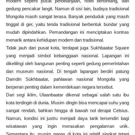
modern seperti pusat perbelanjaan, hotel berbintang, dan
gedung pencakar langit. Namun di sisi lain, budaya tradisional
Mongolia masih sangat terasa. Banyak penduduk yang masih
tinggal di ger, yaitu tenda tradisional berbentuk bundar yang
mudah dipindahkan. Pemandangan ini menciptakan kontras
menarik antara kehidupan modern dan tradisional.
Tidak jauh dari pusat kota, terdapat juga Sukhbaatar Square
yang menjadi simbol kebanggaan nasional. Lapangan ini
dikelilingi oleh bangunan penting seperti gedung pemerintahan
dan museum nasional. Di tengah lapangan berdiri patung
Damdin Sükhbaatar, pahlawan nasional Mongolia yang
berperan penting dalam kemerdekaan negara tersebut.
Dari segi iklim, Ulaanbaatar dikenal sebagai salah satu ibu
kota terdingin di dunia. Musim dingin bisa mencapai suhu yang
sangat rendah, bahkan hingga di bawah nol derajat Celsius.
Namun, kondisi ini justru menjadi daya tarik tersendiri bagi
wisatawan yang ingin merasakan pengalaman unik.
Sementara itu, musim panas di kota ini relatif singkat tetapi