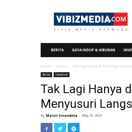
Vibizmedia.com
BERITA
GAYA HIDUP & HIBURAN
INVE
Home
Berita
Tak Lagi Hanya di TV, Pelajar Kini 
Berita
Headline
Tak Lagi Hanya di
Menyusuri Langs
By
Maruli Sinambela
-
May 20, 2026