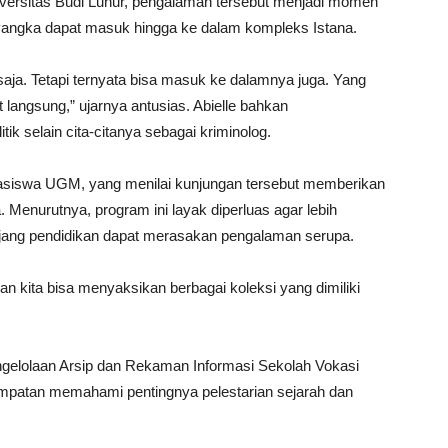
iversitas Budi Luhur, pengalaman tersebut menjadi momen
yangka dapat masuk hingga ke dalam kompleks Istana.
saja. Tetapi ternyata bisa masuk ke dalamnya juga. Yang
at langsung,” ujarnya antusias. Abielle bahkan
ik selain cita-citanya sebagai kriminolog.
hasiswa UGM, yang menilai kunjungan tersebut memberikan
 Menurutnya, program ini layak diperluas agar lebih
njang pendidikan dapat merasakan pengalaman serupa.
dan kita bisa menyaksikan berbagai koleksi yang dimiliki
ngelolaan Arsip dan Rekaman Informasi Sekolah Vokasi
mpatan memahami pentingnya pelestarian sejarah dan