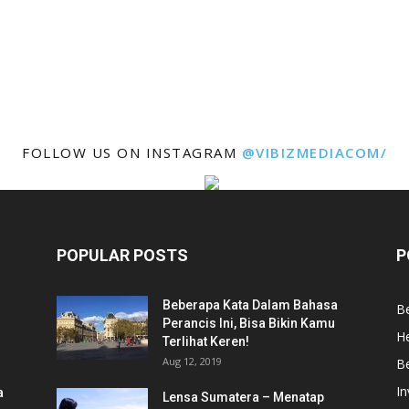
FOLLOW US ON INSTAGRAM
@VIBIZMEDIACOM/
POPULAR POSTS
P
Beberapa Kata Dalam Bahasa
Be
Perancis Ini, Bisa Bikin Kamu
He
Terlihat Keren!
Aug 12, 2019
Be
In
a
Lensa Sumatera – Menatap