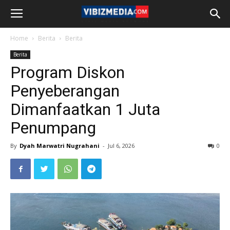
Home
Berita
Berita
Berita
Program Diskon
Penyeberangan
Dimanfaatkan 1 Juta
Penumpang
By
Dyah Marwatri Nugrahani
-
Jul 6, 2026
0