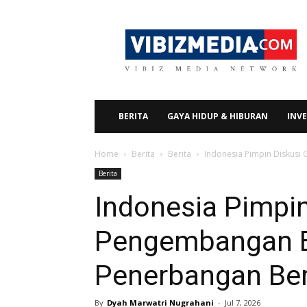
Vibizmedia.com
BERITA
GAYA HIDUP & HIBURAN
INVE
Home
Berita
Berita
Indonesia Pimpin Diskusi
Berita
Indonesia Pimpin
Pengembangan B
Penerbangan Ber
By
Dyah Marwatri Nugrahani
-
Jul 7, 2026