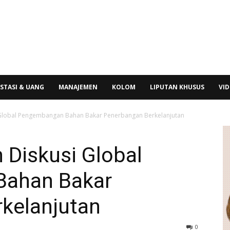
STASI & UANG
MANAJEMEN
KOLOM
LIPUTAN KHUSUS
VI
 Global Pengembangan Bahan Bakar Penerbangan Berkelanjutan
 Diskusi Global
ahan Bakar
kelanjutan
0