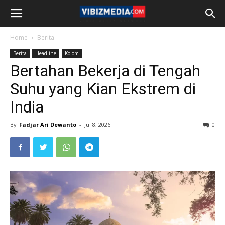
Home
Berita
Berita
Headline
Kolom
Bertahan Bekerja di Tengah
Suhu yang Kian Ekstrem di
India
By
Fadjar Ari Dewanto
-
Jul 8, 2026
0