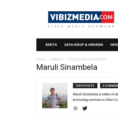
Vibizmedia.com
BERITA
GAYA HIDUP & HIBURAN
INVE
Home
Authors
Posts by Maruli Sinambela
Maruli Sinambela
12914 POSTS
0 COMME
Maruli Sinambela is editor of 
technology services in Vibiz Co