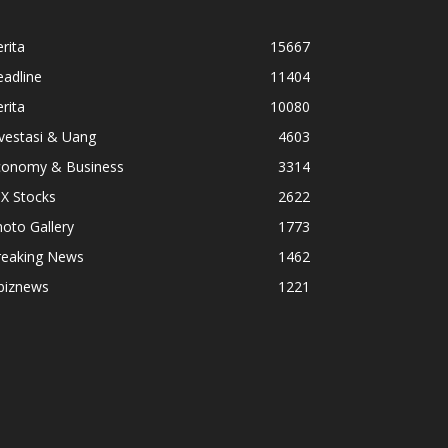
rita
15667
adline
11404
rita
10080
vestasi & Uang
4603
conomy & Business
3314
X Stocks
2622
oto Gallery
1773
reaking News
1462
biznews
1221