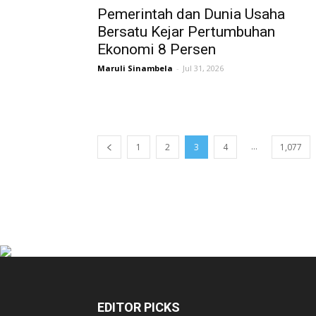
Pemerintah dan Dunia Usaha
Bersatu Kejar Pertumbuhan
Ekonomi 8 Persen
Maruli Sinambela
-
Jul 31, 2026
...
1
2
3
4
1,077
EDITOR PICKS