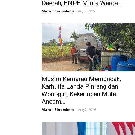
Daerah; BNPB Minta Warga...
Maruli Sinambela
-
Aug 3, 2026
Musim Kemarau Memuncak,
Karhutla Landa Pinrang dan
Wonogiri, Kekeringan Mulai
Ancam...
Maruli Sinambela
-
Aug 2, 2026