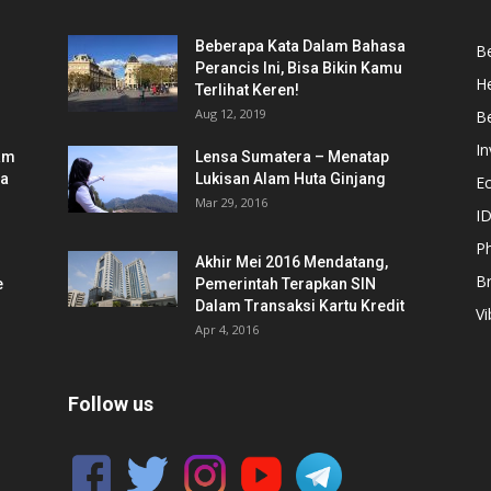
Beberapa Kata Dalam Bahasa
Be
Perancis Ini, Bisa Bikin Kamu
He
Terlihat Keren!
Aug 12, 2019
Be
In
am
Lensa Sumatera – Menatap
ia
Lukisan Alam Huta Ginjang
E
Mar 29, 2016
ID
Ph
Akhir Mei 2016 Mendatang,
B
e
Pemerintah Terapkan SIN
Dalam Transaksi Kartu Kredit
Vi
Apr 4, 2016
Follow us