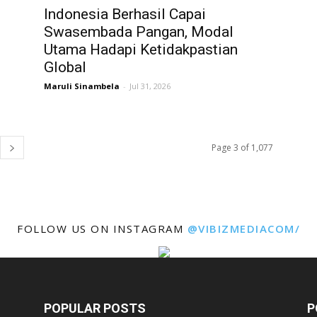
Indonesia Berhasil Capai
Swasembada Pangan, Modal
Utama Hadapi Ketidakpastian
Global
Maruli Sinambela
-
Jul 31, 2026
Page 3 of 1,077
FOLLOW US ON INSTAGRAM
@VIBIZMEDIACOM/
POPULAR POSTS
P