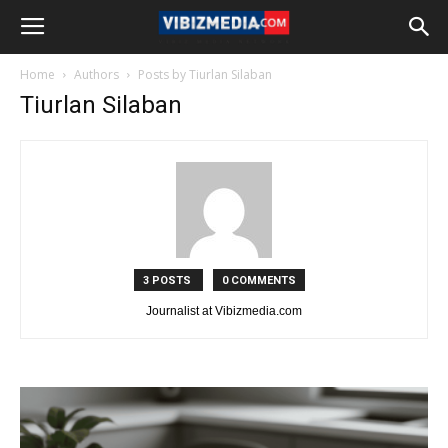
Home
Authors
Posts by Tiurlan Silaban
Tiurlan Silaban
3 POSTS
0 COMMENTS
Journalist at Vibizmedia.com