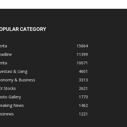
OPULAR CATEGORY
rita
15664
adline
11399
rita
10071
vestasi & Uang
4601
conomy & Business
3313
X Stocks
2621
oto Gallery
1773
reaking News
1462
biznews
1221