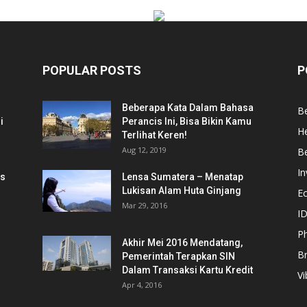
POPULAR POSTS
P
Beberapa Kata Dalam Bahasa
Be
i
Perancis Ini, Bisa Bikin Kamu
He
Terlihat Keren!
Aug 12, 2019
Be
In
is
Lensa Sumatera – Menatap
Lukisan Alam Huta Ginjang
E
Mar 29, 2016
ID
Ph
Akhir Mei 2016 Mendatang,
B
Pemerintah Terapkan SIN
Dalam Transaksi Kartu Kredit
Vi
Apr 4, 2016