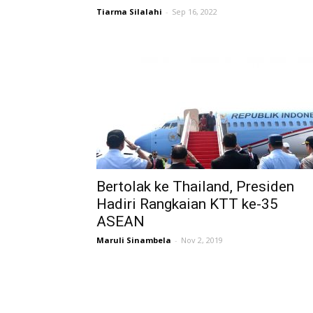
Tiarma Silalahi
-
Sep 16, 2022
Bertolak ke Thailand, Presiden
Hadiri Rangkaian KTT ke-35
ASEAN
Maruli Sinambela
-
Nov 2, 2019