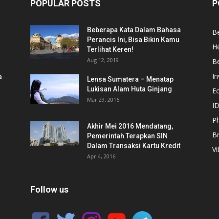
POPULAR POSTS
P
Beberapa Kata Dalam Bahasa
Be
Perancis Ini, Bisa Bikin Kamu
He
Terlihat Keren!
Aug 12, 2019
Be
In
a
Lensa Sumatera – Menatap
Lukisan Alam Huta Ginjang
E
Mar 29, 2016
ID
Ph
Akhir Mei 2016 Mendatang,
B
Pemerintah Terapkan SIN
Dalam Transaksi Kartu Kredit
Vi
Apr 4, 2016
Follow us