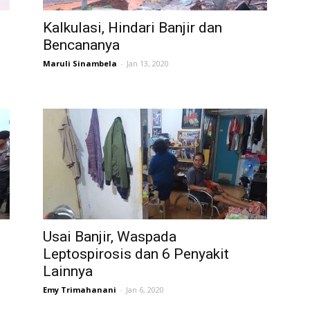
Kalkulasi, Hindari Banjir dan
Bencananya
Maruli Sinambela
-
Jan 13, 2020
Usai Banjir, Waspada
Leptospirosis dan 6 Penyakit
Lainnya
Emy Trimahanani
-
Jan 6, 2020