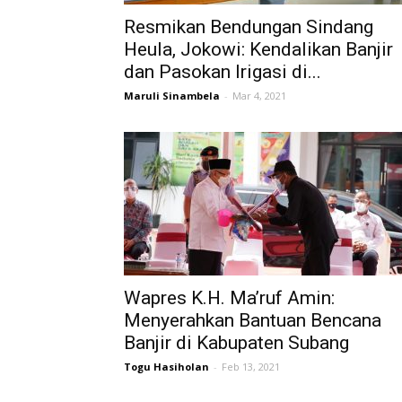
Resmikan Bendungan Sindang
Heula, Jokowi: Kendalikan Banjir
dan Pasokan Irigasi di...
Maruli Sinambela
-
Mar 4, 2021
Wapres K.H. Ma’ruf Amin:
Menyerahkan Bantuan Bencana
Banjir di Kabupaten Subang
Togu Hasiholan
-
Feb 13, 2021