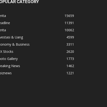
OPULAR CATEGORY
rita
15659
adline
11391
rita
10062
vestasi & Uang
4599
conomy & Business
3311
X Stocks
2620
oto Gallery
1773
reaking News
1462
biznews
1221