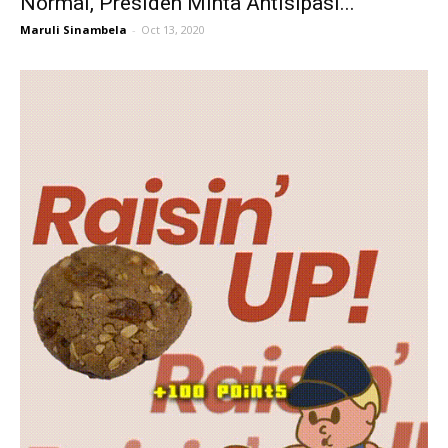
Normal, Presiden Minta Antisipasi...
Maruli Sinambela
-
Oct 13, 2020