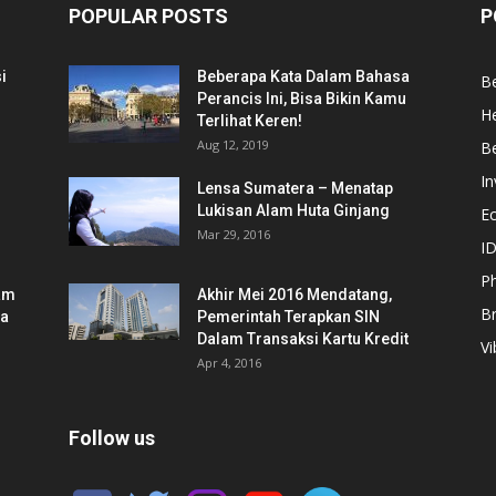
POPULAR POSTS
P
i
Beberapa Kata Dalam Bahasa
Be
Perancis Ini, Bisa Bikin Kamu
He
Terlihat Keren!
Aug 12, 2019
Be
In
Lensa Sumatera – Menatap
Lukisan Alam Huta Ginjang
E
Mar 29, 2016
ID
Ph
am
Akhir Mei 2016 Mendatang,
B
ia
Pemerintah Terapkan SIN
Dalam Transaksi Kartu Kredit
Vi
Apr 4, 2016
Follow us