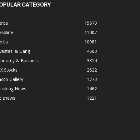
OPULAR CATEGORY
rita
15670
adline
11407
rita
10081
vestasi & Uang
4603
conomy & Business
3314
X Stocks
2622
oto Gallery
1773
reaking News
1462
biznews
1221