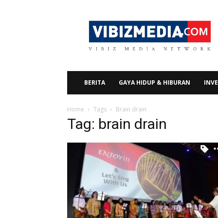
Vibizmedia.com
BERITA
GAYA HIDUP & HIBURAN
INVE
Home
Tags
Brain drain
Tag: brain drain