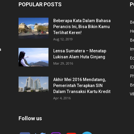
POPULAR POSTS
P
Beberapa Kata Dalam Bahasa
Be
Perancis Ini, Bisa Bikin Kamu
He
Terlihat Keren!
Aug 12, 2019
Be
In
a
Lensa Sumatera – Menatap
Lukisan Alam Huta Ginjang
E
Mar 29, 2016
ID
Ph
Akhir Mei 2016 Mendatang,
B
Pemerintah Terapkan SIN
Dalam Transaksi Kartu Kredit
Vi
Apr 4, 2016
Follow us