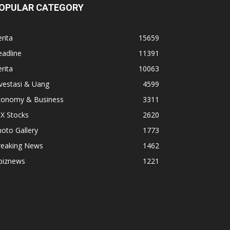
OPULAR CATEGORY
rita
15659
adline
11391
rita
10063
vestasi & Uang
4599
conomy & Business
3311
X Stocks
2620
oto Gallery
1773
reaking News
1462
biznews
1221