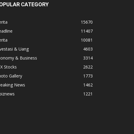
OPULAR CATEGORY
rita
15670
adline
11407
rita
10081
vestasi & Uang
4603
conomy & Business
3314
X Stocks
2622
oto Gallery
1773
reaking News
1462
biznews
1221