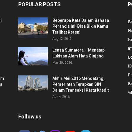
POPULAR POSTS
P
i
Beberapa Kata Dalam Bahasa
Be
Perancis Ini, Bisa Bikin Kamu
He
Terlihat Keren!
Aug 12, 2019
Be
In
Lensa Sumatera – Menatap
Lukisan Alam Huta Ginjang
E
Mar 29, 2016
ID
Ph
am
Akhir Mei 2016 Mendatang,
B
ia
Pemerintah Terapkan SIN
Dalam Transaksi Kartu Kredit
Vi
Apr 4, 2016
Follow us