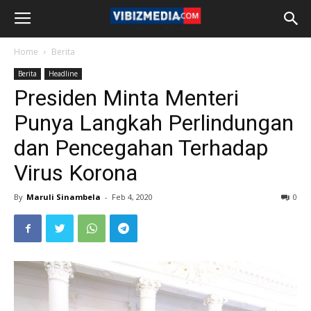
Home
Berita
Berita
Headline
Presiden Minta Menteri
Punya Langkah Perlindungan
dan Pencegahan Terhadap
Virus Korona
By
Maruli Sinambela
-
Feb 4, 2020
0