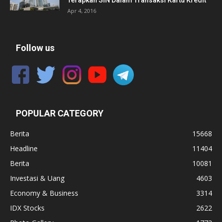
Terapkan SIN Dalam Transaksi Kartu Kredit
Apr 4, 2016
Follow us
POPULAR CATEGORY
Berita
15668
Headline
11404
Berita
10081
Investasi & Uang
4603
Economy & Business
3314
IDX Stocks
2622