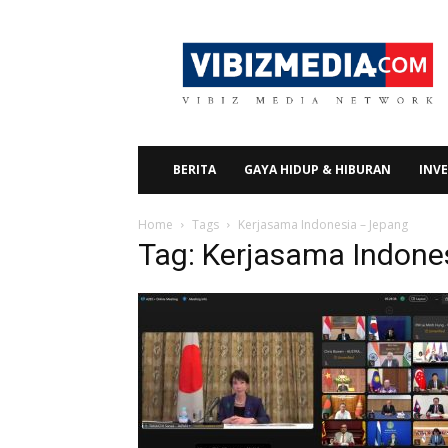
Vibizmedia.com
BERITA
GAYA HIDUP & HIBURAN
INVE
Home
Tags
Kerjasama Indonesia – Jepang
Tag: Kerjasama Indone