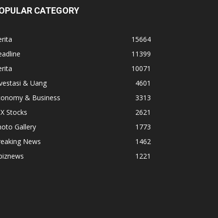
OPULAR CATEGORY
rita
15664
adline
11399
rita
10071
vestasi & Uang
4601
conomy & Business
3313
X Stocks
2621
oto Gallery
1773
reaking News
1462
biznews
1221