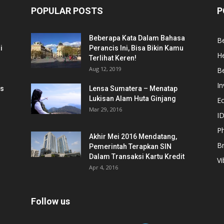
POPULAR POSTS
P
Beberapa Kata Dalam Bahasa
Be
i
Perancis Ini, Bisa Bikin Kamu
He
Terlihat Keren!
Aug 12, 2019
Be
In
is
Lensa Sumatera – Menatap
Lukisan Alam Huta Ginjang
E
Mar 29, 2016
ID
Ph
Akhir Mei 2016 Mendatang,
B
Pemerintah Terapkan SIN
Dalam Transaksi Kartu Kredit
Vi
Apr 4, 2016
Follow us