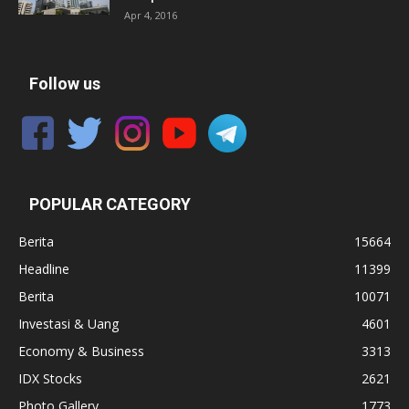
Apr 4, 2016
Follow us
POPULAR CATEGORY
Berita
15664
Headline
11399
Berita
10071
Investasi & Uang
4601
Economy & Business
3313
IDX Stocks
2621
Photo Gallery
1773