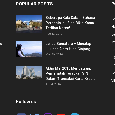
POPULAR POSTS
P
Beberapa Kata Dalam Bahasa
Be
i
Perancis Ini, Bisa Bikin Kamu
He
Terlihat Keren!
Aug 12, 2019
Be
In
is
Lensa Sumatera – Menatap
Lukisan Alam Huta Ginjang
E
Mar 29, 2016
ID
Ph
Akhir Mei 2016 Mendatang,
B
Pemerintah Terapkan SIN
Dalam Transaksi Kartu Kredit
Vi
Apr 4, 2016
Follow us