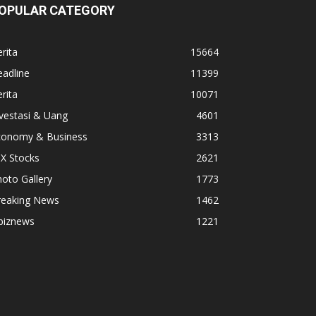
OPULAR CATEGORY
rita
15664
adline
11399
rita
10071
vestasi & Uang
4601
conomy & Business
3313
X Stocks
2621
oto Gallery
1773
reaking News
1462
biznews
1221