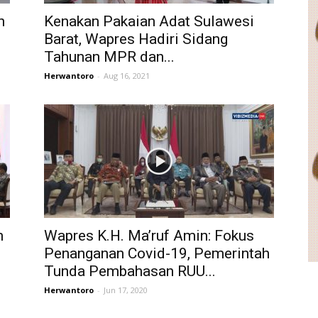
n
Kenakan Pakaian Adat Sulawesi
Barat, Wapres Hadiri Sidang
Tahunan MPR dan...
Herwantoro
-
Aug 16, 2021
n
Wapres K.H. Ma’ruf Amin: Fokus
Penanganan Covid-19, Pemerintah
Tunda Pembahasan RUU...
Herwantoro
-
Jun 17, 2020