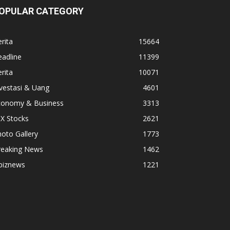
OPULAR CATEGORY
rita
15664
adline
11399
rita
10071
vestasi & Uang
4601
conomy & Business
3313
X Stocks
2621
oto Gallery
1773
reaking News
1462
biznews
1221