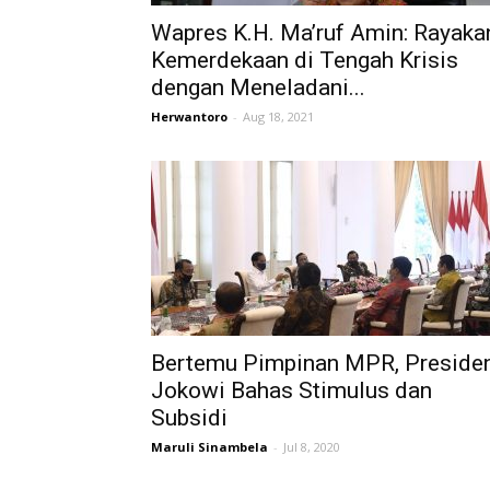
Wapres K.H. Ma’ruf Amin: Rayaka
Kemerdekaan di Tengah Krisis
dengan Meneladani...
Herwantoro
-
Aug 18, 2021
Bertemu Pimpinan MPR, Preside
Jokowi Bahas Stimulus dan
Subsidi
Maruli Sinambela
-
Jul 8, 2020