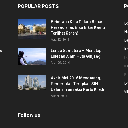
POPULAR POSTS
P
Beberapa Kata Dalam Bahasa
Be
i
Perancis Ini, Bisa Bikin Kamu
He
Terlihat Keren!
Aug 12, 2019
Be
In
is
Lensa Sumatera – Menatap
Lukisan Alam Huta Ginjang
E
Mar 29, 2016
ID
Ph
Akhir Mei 2016 Mendatang,
B
Pemerintah Terapkan SIN
Dalam Transaksi Kartu Kredit
Vi
Apr 4, 2016
Follow us