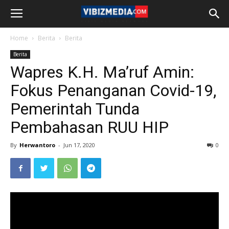
Home
Berita
Berita
Berita
Wapres K.H. Ma’ruf Amin:
Fokus Penanganan Covid-19,
Pemerintah Tunda
Pembahasan RUU HIP
By
Herwantoro
-
Jun 17, 2020
0