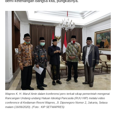
demi ketenangan bangsa kita, pungkasnya.
Wapres K. H. Maruf Amin dalam konferensi pers terkait sikap pemerintah mengenai
Rancangan Undang-undang Haluan Ideologi Pancasila (RUU HIP) melalui video
conference di Kediaman Resmi Wapres, Jl. Diponegoro Nomor 2, Jakarta, Selasa
malam (16/06/2020). (Foto : KIP SETWAPRES)