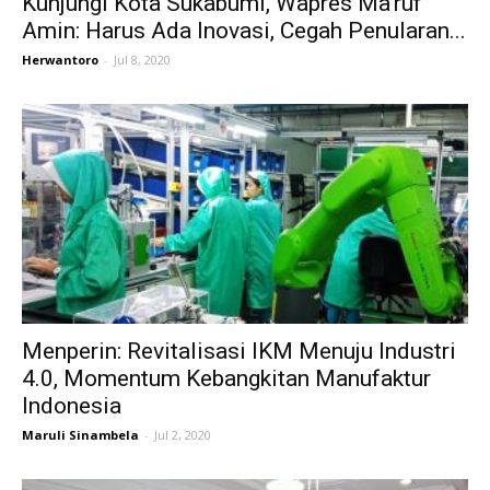
Kunjungi Kota Sukabumi, Wapres Ma’ruf
Amin: Harus Ada Inovasi, Cegah Penularan...
Herwantoro
-
Jul 8, 2020
Menperin: Revitalisasi IKM Menuju Industri
4.0, Momentum Kebangkitan Manufaktur
Indonesia
Maruli Sinambela
-
Jul 2, 2020