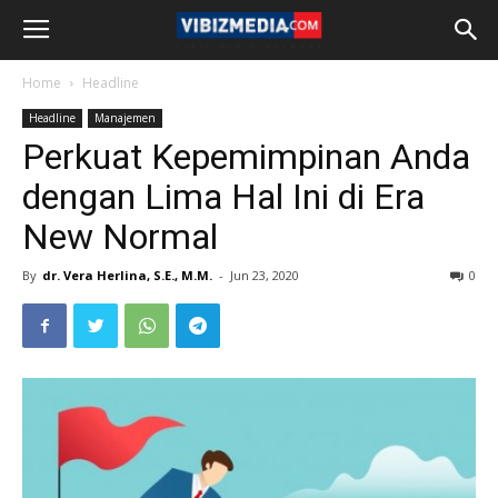
Home
Headline
Headline
Manajemen
Perkuat Kepemimpinan Anda
dengan Lima Hal Ini di Era
New Normal
By
dr. Vera Herlina, S.E., M.M.
-
Jun 23, 2020
0