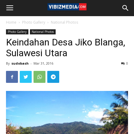
Home
Photo Gallery
National Photos
Photo Gallery
National Photos
Keindahan Desa Jiko Blanga,
Sulawesi Utara
By
sudobash
-
Mar 31, 2016
0