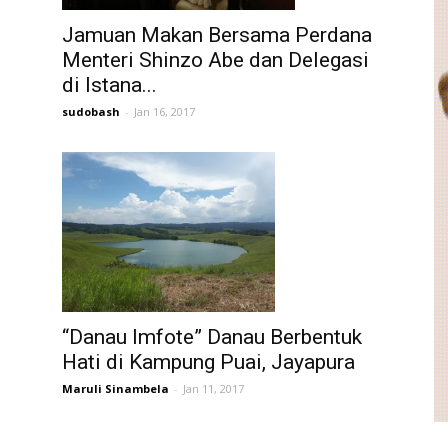
Jamuan Makan Bersama Perdana
Menteri Shinzo Abe dan Delegasi
di Istana...
sudobash
-
Jan 16, 2017
“Danau Imfote” Danau Berbentuk
Hati di Kampung Puai, Jayapura
Maruli Sinambela
-
Jan 11, 2017