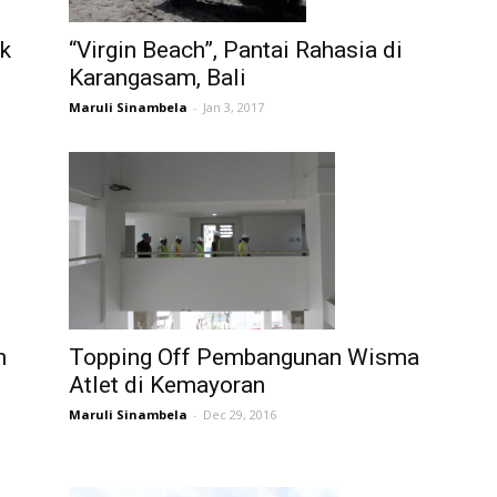
“Virgin Beach”, Pantai Rahasia di
k
Karangasam, Bali
Maruli Sinambela
-
Jan 3, 2017
Topping Off Pembangunan Wisma
n
Atlet di Kemayoran
Maruli Sinambela
-
Dec 29, 2016