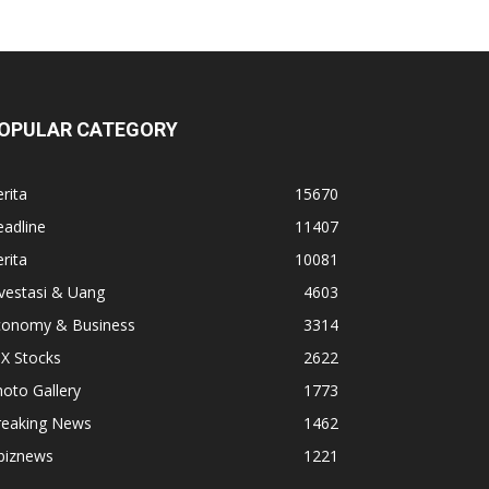
OPULAR CATEGORY
rita
15670
adline
11407
rita
10081
vestasi & Uang
4603
conomy & Business
3314
X Stocks
2622
oto Gallery
1773
reaking News
1462
biznews
1221