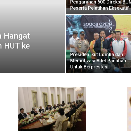
Pengarahan 600 Direksi B
Peserta Pelatihan Eksekutif
a Hangat
n HUT ke
Presiden Ikut Lomba dan
Memotivasi Atlet Panahan
Untuk Berprestasi