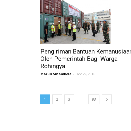
Pengiriman Bantuan Kemanusiaa
Oleh Pemerintah Bagi Warga
Rohingya
Maruli Sinambela
-
Dec 29, 2016
...
1
2
3
93