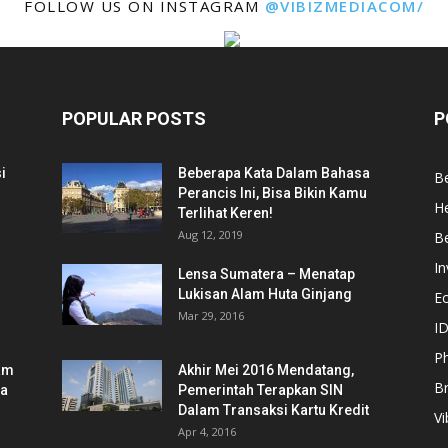
FOLLOW US ON INSTAGRAM
@VIBIZMEDIACOM/
POPULAR POSTS
P
i
Beberapa Kata Dalam Bahasa
Be
Perancis Ini, Bisa Bikin Kamu
He
Terlihat Keren!
Aug 12, 2019
Be
In
Lensa Sumatera – Menatap
Lukisan Alam Huta Ginjang
E
Mar 29, 2016
ID
Ph
am
Akhir Mei 2016 Mendatang,
B
ia
Pemerintah Terapkan SIN
Dalam Transaksi Kartu Kredit
Vi
Apr 4, 2016