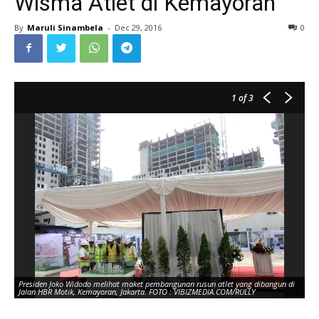
Wisma Atlet di Kemayoran
By
Maruli Sinambela
-
Dec 29, 2016
0
1
of 3
Presiden Joko Widodo melihat maket pembangunan rusun atlet yang dibangun di
Jalan HBR Motik, Kemayoran, Jakarta. FOTO : VIBIZMEDIA.COM/RULLY