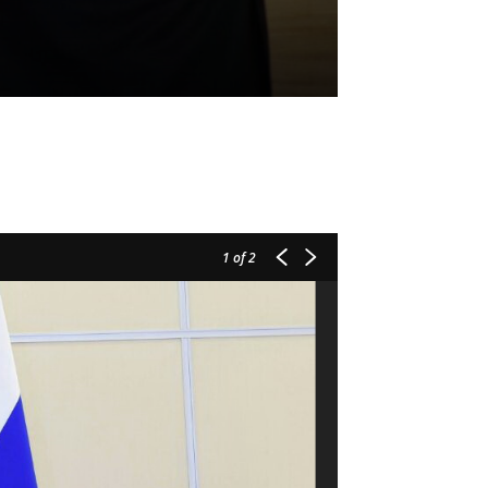
1
of 2