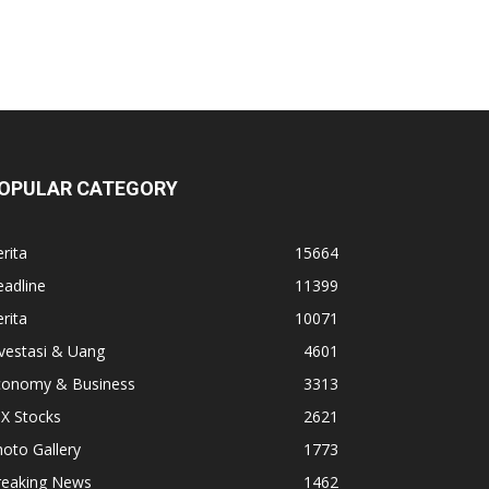
OPULAR CATEGORY
rita
15664
adline
11399
rita
10071
vestasi & Uang
4601
conomy & Business
3313
X Stocks
2621
oto Gallery
1773
reaking News
1462