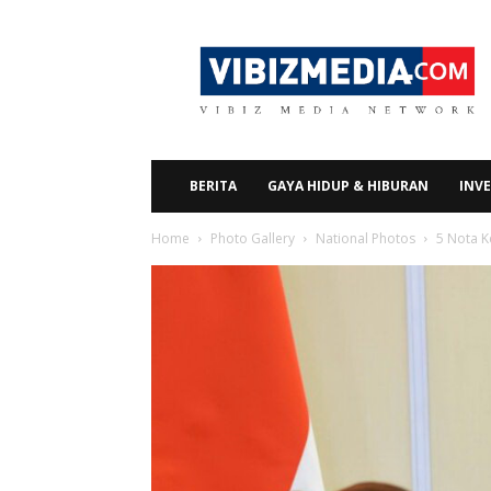
Vibizmedia.com
BERITA
GAYA HIDUP & HIBURAN
INVE
Home
Photo Gallery
National Photos
5 Nota K