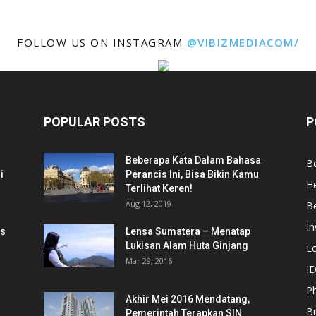
FOLLOW US ON INSTAGRAM
@VIBIZMEDIACOM/
POPULAR POSTS
P
Beberapa Kata Dalam Bahasa
Be
i
Perancis Ini, Bisa Bikin Kamu
He
Terlihat Keren!
Aug 12, 2019
Be
In
is
Lensa Sumatera – Menatap
Lukisan Alam Huta Ginjang
E
Mar 29, 2016
ID
Ph
Akhir Mei 2016 Mendatang,
B
Pemerintah Terapkan SIN