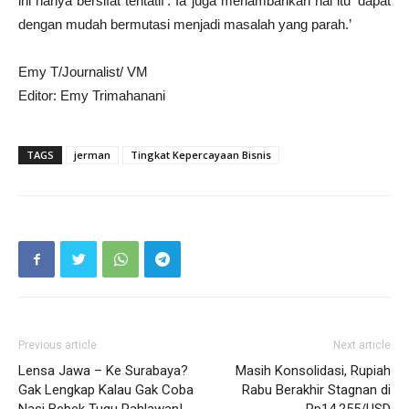
ini hanya bersifat tentatif’. Ia juga menambahkan hal itu ‘dapat
dengan mudah bermutasi menjadi masalah yang parah.’
Emy T/Journalist/ VM
Editor: Emy Trimahanani
TAGS
jerman
Tingkat Kepercayaan Bisnis
Previous article
Next article
Lensa Jawa – Ke Surabaya?
Masih Konsolidasi, Rupiah
Gak Lengkap Kalau Gak Coba
Rabu Berakhir Stagnan di